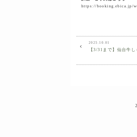
https://booking.ebica.jp
2025.10.01
【3/31まで】仙台