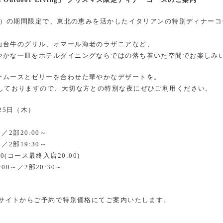
ith Outdoor Living」 クリスマス限定ディナーコースのご案内
（木）の期間限定で、東北の恵みを活かしたイタリアンの特別ディナー
仙台牛のグリル、オマール海老のラザニアなど、
やかな一皿をホテルダイニングならではの落ち着いた空間でお楽しみ
テムースとゼリーを合わせた華やかなデザートを。
意しておりますので、大切な方との特別な夜にぜひご利用ください。
25日（木）
～／2部20:00～
～／2部19:30～
:00(コース最終入店20:00)
:00～／2部20:30～
式サイトからご予約で特別価格にてご案内いたします。