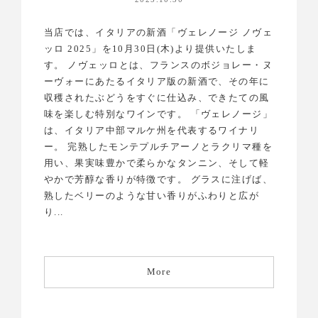
当店では、イタリアの新酒「ヴェレノージ ノヴェ
ッロ 2025」を10月30日(木)より提供いたしま
す。 ノヴェッロとは、フランスのボジョレー・ヌ
ーヴォーにあたるイタリア版の新酒で、その年に
収穫されたぶどうをすぐに仕込み、できたての風
味を楽しむ特別なワインです。 「ヴェレノージ」
は、イタリア中部マルケ州を代表するワイナリ
ー。 完熟したモンテプルチアーノとラクリマ種を
用い、果実味豊かで柔らかなタンニン、そして軽
やかで芳醇な香りが特徴です。 グラスに注げば、
熟したベリーのような甘い香りがふわりと広が
り...
More