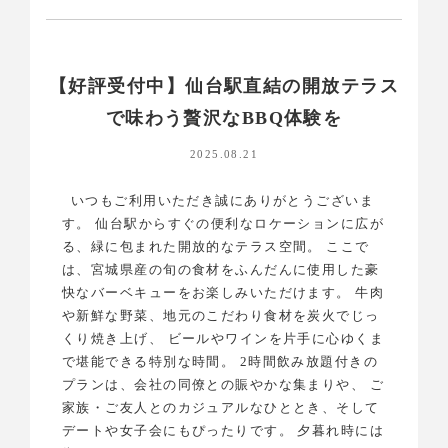
【好評受付中】仙台駅直結の開放テラス
で味わう贅沢なBBQ体験を
2025.08.21
いつもご利用いただき誠にありがとうございま
す。 仙台駅からすぐの便利なロケーションに広が
る、緑に包まれた開放的なテラス空間。 ここで
は、宮城県産の旬の食材をふんだんに使用した豪
快なバーベキューをお楽しみいただけます。 牛肉
や新鮮な野菜、地元のこだわり食材を炭火でじっ
くり焼き上げ、 ビールやワインを片手に心ゆくま
で堪能できる特別な時間。 2時間飲み放題付きの
プランは、会社の同僚との賑やかな集まりや、 ご
家族・ご友人とのカジュアルなひととき、そして
デートや女子会にもぴったりです。 夕暮れ時には