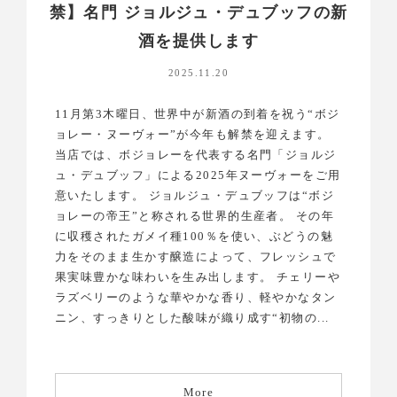
禁】名門 ジョルジュ・デュブッフの新
酒を提供します
2025.11.20
11月第3木曜日、世界中が新酒の到着を祝う“ボジ
ョレー・ヌーヴォー”が今年も解禁を迎えます。
当店では、ボジョレーを代表する名門「ジョルジ
ュ・デュブッフ」による2025年ヌーヴォーをご用
意いたします。 ジョルジュ・デュブッフは“ボジ
ョレーの帝王”と称される世界的生産者。 その年
に収穫されたガメイ種100％を使い、ぶどうの魅
力をそのまま生かす醸造によって、フレッシュで
果実味豊かな味わいを生み出します。 チェリーや
ラズベリーのような華やかな香り、軽やかなタン
ニン、すっきりとした酸味が織り成す“初物の...
More