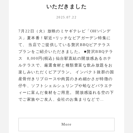
いただきました
2025.07.22
7月22日（火）放映のミヤギテレビ「OH!バンデ
ス」夏本番！駅近×リッチなビアガーデン特集に
て、 当店でご提供している贅沢BBQビアテラス
プランをご紹介いただきました。 ■贅沢BBQテラ
ス 8,000円(税込) 仙台駅直結の開放感あるホテ
ルテラスで、厳選食材と種類豊富な飲み放題をお
楽しみいただくビアプラン。 インパクト抜群の国
産骨付きリブロースや肉質のきめ細かさが特徴の
仔牛、ソフトシェルシュリンプや蛤などバラエテ
ィーに富んだ食材をご用意。 開放感溢れる空の下
でご家族やご友人、会社のお集まりなどで...
More