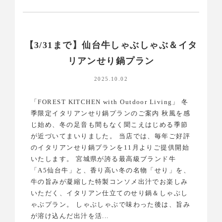
【3/31まで】仙台牛しゃぶしゃぶ＆イタ
リアンせり鍋プラン
2025.10.02
「FOREST KITCHEN with Outdoor Living」 冬
季限定イタリアンせり鍋プランのご案内 秋風を感
じ始め、冬の足音も間もなく聞こえはじめる季節
が近づいてまいりました。 当店では、毎年ご好評
のイタリアンせり鍋プランを11月よりご提供開始
いたします。 宮城県が誇る最高級ブランド牛
「A5仙台牛」と、香り高い冬の名物「せり」を、
牛の旨みが凝縮した特製コンソメ出汁でお楽しみ
いただく、イタリアン仕立てのせり鍋＆しゃぶし
ゃぶプラン。 しゃぶしゃぶで味わった後は、旨み
が溶け込んだ出汁を活...